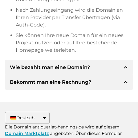
Nach Zahlungseingang wird die Domain an
Ihren Provider per Transfer übertragen (via
Auth-Code).
Sie können Ihre neue Domain für ein neues
Projekt nutzen oder auf Ihre bestehende
Homepage weiterleiten.
expand_less
Wie bezahlt man eine Domain?
expand_less
Bekommt man eine Rechnung?
Nach einer Einigung wird der Inhaber Ihnen die
Details der Zahlung mitteilen. Der Inhaber wird
Ihnen dann die SEPA Bankdetails mitteilen und
Ja, der Verkäufer wird Ihnen eine
auf Wunsch auch Paypal oder weitere
ordnungsgemäße Rechnung senden. Bei
Zahlungsmethoden anbieten.
größeren Kaufpreisen bekommen Sie auf
Deutsch
Wunsch auch einen zusätzlichen Kaufvertrag.
Bitte geben Sie bei der Überweisung immer
Die Domain antiquariat-hennings.de wird auf diesem
den Domainnamen und die
Domain Marktplatz
angeboten. Über dieses Formular
Rechnungsnummer an.