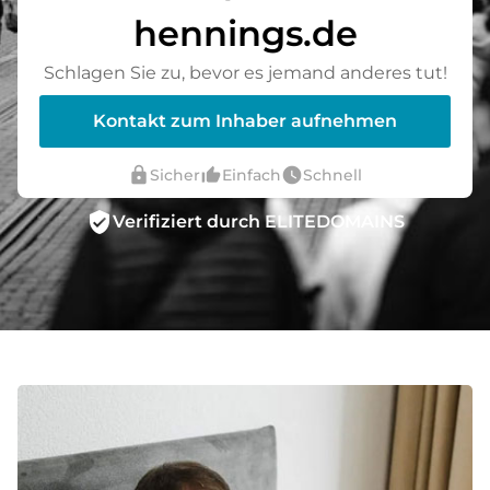
hennings.de
Schlagen Sie zu, bevor es jemand anderes tut!
Kontakt zum Inhaber aufnehmen
lock
thumb_up_alt
watch_later
Sicher
Einfach
Schnell
verified_user
Verifiziert durch ELITEDOMAINS